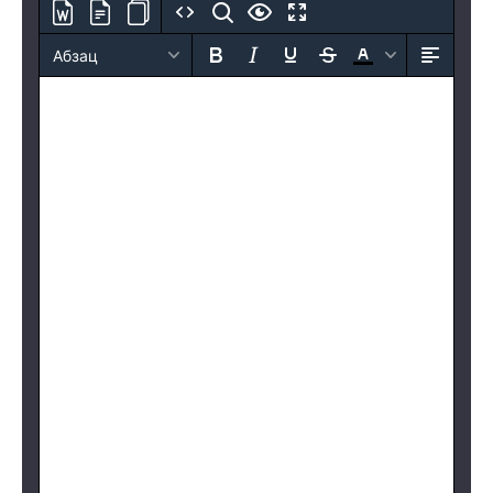
Абзац