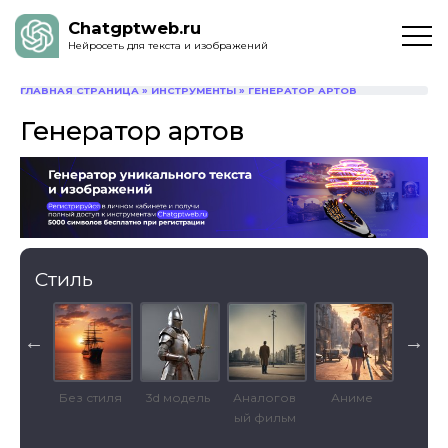
Chatgptweb.ru
Нейросеть для текста и изображений
ГЛАВНАЯ СТРАНИЦА
»
ИНСТРУМЕНТЫ
»
ГЕНЕРАТОР АРТОВ
Генератор артов
Стиль
стура
Без стиля
3d модель
Аналогов
Аниме
Кинем
ый фильм
рафич
ий