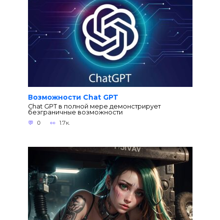
Возможности Chat GPT
Chat GPT в полной мере демонстрирует
безграничные возможности
0
1.7к.