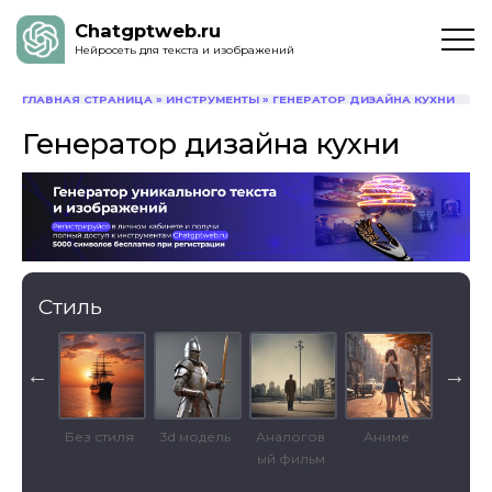
Chatgptweb.ru
Нейросеть для текста и изображений
ГЛАВНАЯ СТРАНИЦА
»
ИНСТРУМЕНТЫ
»
ГЕНЕРАТОР ДИЗАЙНА КУХНИ
Генератор дизайна кухни
Стиль
стура
Без стиля
3d модель
Аналогов
Аниме
Кинем
ый фильм
рафич
ий