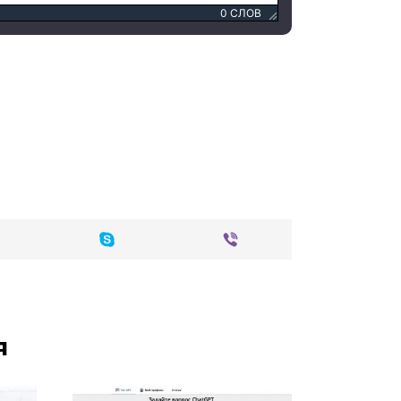
0 СЛОВ
я