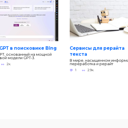
GPT в поисковике Bing
Сервисы для рерайта
текста
PT, основанный на мощной
вой модели GPT-3.
В мире, насыщенном информ
переработка и рерайт
2к.
1
2.9к.