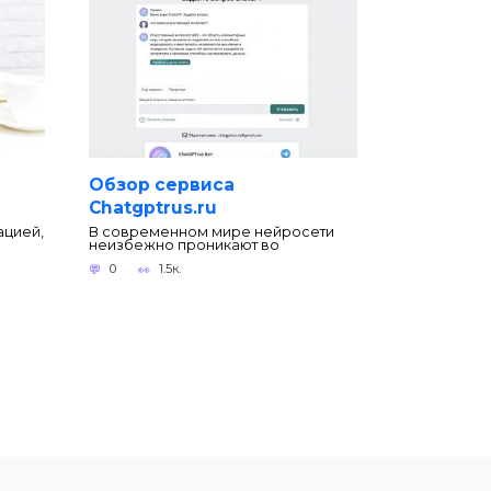
Обзор сервиса
Chatgptrus.ru
ацией,
В современном мире нейросети
неизбежно проникают во
0
1.5к.