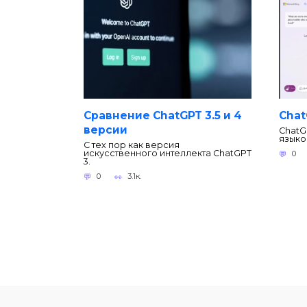
Сравнение ChatGPT 3.5 и 4
Chat
версии
ChatG
языко
С тех пор как версия
искусственного интеллекта ChatGPT
0
3.
0
3.1к.