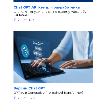
Chat GPT API key для разработчика
Chat GPT – внушительная по своему масштабу
языковая
0
6.4к.
Версии Chat GPT
GPT (или Generative Pre-trained Transformer) –
0
11.7к.