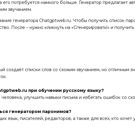
 его потребуется намного больше. Генератор предлагает а
жим звучанием.
вание генератора Chatgptweb.ru. Чтобы получить список па
тво. После – нужно кликнуть на «Сгенерировать!» и получить
й создаёт списки слов со схожим звучанием, но отличным з
ок.
tgptweb.ru при обучении русскому языку?
 человека, улучшить навыки письма и избегать ошибок со сх
ться генератором паронимов?
х язык, писателей, редакторов, а также для всех, кто хочет