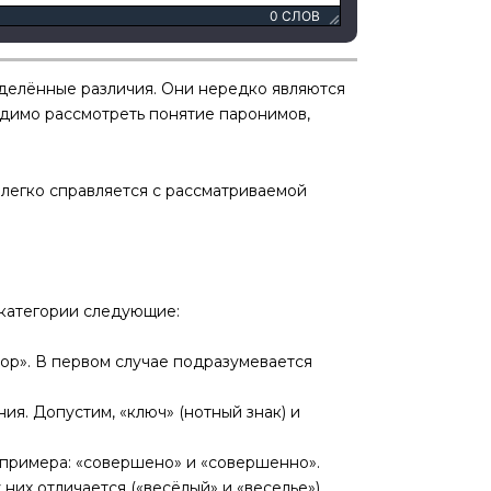
0 СЛОВ
делённые различия. Они нередко являются
одимо рассмотреть понятие паронимов,
 легко справляется с рассматриваемой
 категории следующие:
вор». В первом случае подразумевается
я. Допустим, «ключ» (нотный знак) и
 примера: «совершено» и «совершенно».
их отличается («весёлый» и «веселье»).