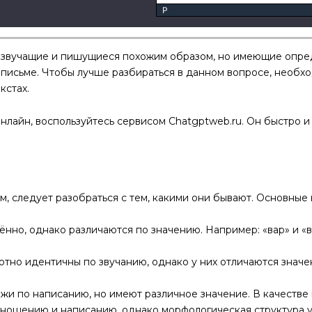
P
 звучащие и пишущиеся похожим образом, но имеющие опре
 письме. Чтобы лучше разбираться в данном вопросе, необх
кстах.
нлайн, воспользуйтесь сервисом Chatgptweb.ru. Он быстро и
м, следует разобраться с тем, какими они бывают. Основные
ённо, однако различаются по значению. Например: «вар» и «
но идентичны по звучанию, однако у них отличаются значени
жи по написанию, но имеют различное значение. В качестве
ошению и написанию, однако морфологическая структура у н