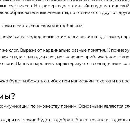
щью суффиксов. Например: «драматичный» и «драматический»
овообразовательные элементы, но отличаются друг от друга
схожи в синтаксическом употреблении
ефиксальные, корневые, этимологические и т.д. Также, пар
же слог. Выражают кардинально разные понятия. К примеру, 
акже падает на один слог, но значение приближённое. Напри
е слоги. Данные паронимы характеризуются совпадением соч
жно будет избежать ошибок при написании текстов и во вре
мы?
 коммуникации по множеству причин. Основными являются с
агодаря им, можно будет подобрать более точные и подход