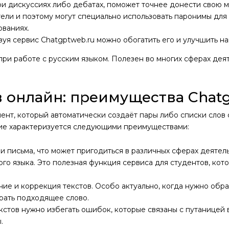
при дискуссиях либо дебатах, поможет точнее донести свою 
ели и поэтому могут специально использовать паронимы для 
ованиях.
зуя сервис Chatgptweb.ru можно обогатить его и улучшить на
ри работе с русским языком. Полезен во многих сферах деят
 онлайн: преимущества Chat
ент, который автоматически создаёт пары либо списки слов 
ние характеризуется следующими преимуществами:
 письма, что может пригодиться в различных сферах деятель
о языка. Это полезная функция сервиса для студентов, котор
ие и коррекция текстов. Особо актуально, когда нужно об
рать подходящее слово.
стов нужно избегать ошибок, которые связаны с путаницей в
.