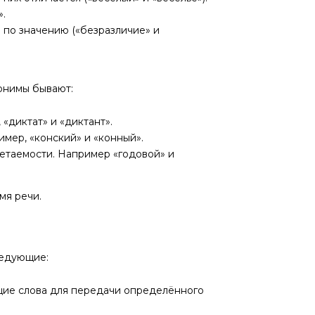
.
 по значению («безразличие» и
онимы бывают:
«диктат» и «диктант».
мер, «конский» и «конный».
етаемости. Например «годовой» и
мя речи.
ледующие:
ящие слова для передачи определённого