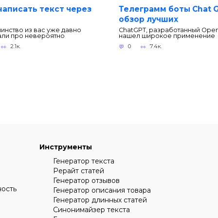
написать текст через
Телеграмм боты Chat G
обзор лучших
инство из вас уже давно
ChatGPT, разработанный Open
ли про невероятно
нашел широкое применение
2.1к.
0
7.4к.
Инструменты
Генератор текста
Рерайт статей
Генератор отзывов
ность
Генератор описания товара
Генератор длинных статей
Синонимайзер текста