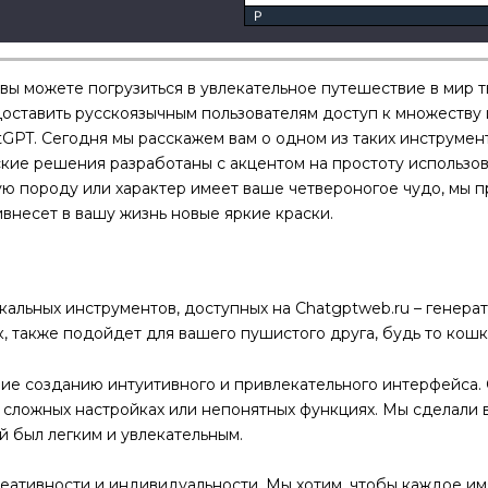
P
 вы можете погрузиться в увлекательное путешествие в мир 
доставить русскоязычным пользователям доступ к множеству 
GPT. Сегодня мы расскажем вам о одном из таких инструмент
кие решения разработаны с акцентом на простоту использован
ую породу или характер имеет ваше четвероногое чудо, мы 
ивнесет в вашу жизнь новые яркие краски.
альных инструментов, доступных на Chatgptweb.ru – генерато
, также подойдет для вашего пушистого друга, будь то кошка
е созданию интуитивного и привлекательного интерфейса. 
о сложных настройках или непонятных функциях. Мы сделали
й был легким и увлекательным.
еативности и индивидуальности. Мы хотим, чтобы каждое им