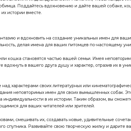
юбимца. Поддайтесь вдохновению и дайте вашей собаке, ко
их истории вместе.
антазию и вдохновить на создание уникальных имен для ваши
льность, делая имена для ваших питомцев по-настоящему ун
 или кошка становятся частью вашей семьи. Имея неповтори
 вдохнуть в вашего друга душу и характер, отразив их в ун
е над характерами своих литературных или кинематографичес
здания неповторимых имен для своих вымышленных собак. Э
а индивидуальности в их истории. Таким образом, вы смож
ющимися для ваших читателей или зрителей.
ловами, смешивать их, создавать новые, удивительные сочета
го спутника. Развивайте свою творческую жилку и дарите в