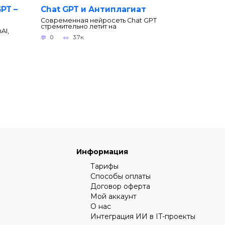
PT –
Chat GPT и Антиплагиат
Современная нейросеть Chat GPT
стремительно летит на
AI,
0
3.7к.
Информация
Тарифы
Способы оплаты
Договор оферта
Мой аккаунт
О нас
Интеграция ИИ в IT-проекты