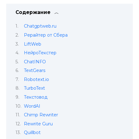
Содержание
Chatgptweb.ru
Рерайтер от Сбера
LiftWeb
НейроТекстер
ChatINFO
TextGears
Robotext.io
TurboText
Текстовод
WordAI
Chimp Rewriter
Rewrite Guru
Quillbot