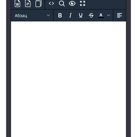
Абзац